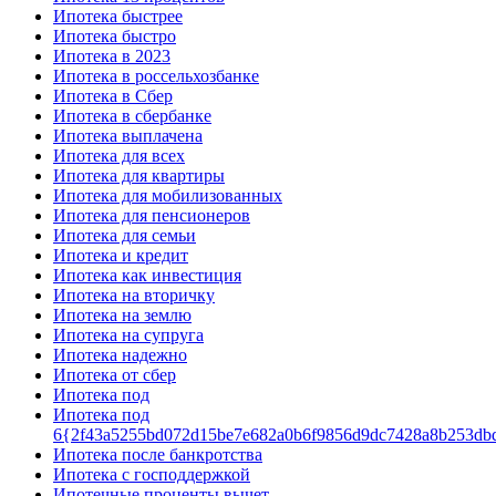
Ипотека быстрее
Ипотека быстро
Ипотека в 2023
Ипотека в россельхозбанке
Ипотека в Сбер
Ипотека в сбербанке
Ипотека выплачена
Ипотека для всех
Ипотека для квартиры
Ипотека для мобилизованных
Ипотека для пенсионеров
Ипотека для семьи
Ипотека и кредит
Ипотека как инвестиция
Ипотека на вторичку
Ипотека на землю
Ипотека на супруга
Ипотека надежно
Ипотека от сбер
Ипотека под
Ипотека под
6{2f43a5255bd072d15be7e682a0b6f9856d9dc7428a8b253db
Ипотека после банкротства
Ипотека с господдержкой
Ипотечные проценты вычет