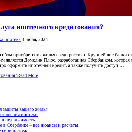
слуга ипотечного кредитования?
ка ипотека
3 июля, 2024
особом приобретения жилья среди россиян. Крупнейшие банки с
м является Домклик Плюс, разработанная Сбербанком, которая с
тро оформить ипотечный кредит, а также получить доступ …
тования?
Read More
для защиты вашего жилья
погашения ипотеки
и в недвижимость
е в Сбербанке – все нюансы и расчеты
е свой платеж!