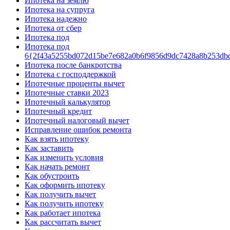
Ипотека на землю
Ипотека на супруга
Ипотека надежно
Ипотека от сбер
Ипотека под
Ипотека под
6{2f43a5255bd072d15be7e682a0b6f9856d9dc7428a8b253db
Ипотека после банкротства
Ипотека с господдержкой
Ипотечные проценты вычет
Ипотечные ставки 2023
Ипотечный калькулятор
Ипотечный кредит
Ипотечный налоговый вычет
Исправление ошибок ремонта
Как взять ипотеку
Как заставить
Как изменить условия
Как начать ремонт
Как обустроить
Как оформить ипотеку
Как получить вычет
Как получить ипотеку
Как работает ипотека
Как рассчитать вычет