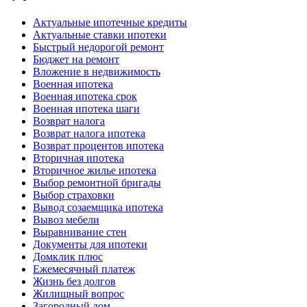
Актуальные ипотечные кредиты
Актуальные ставки ипотеки
Быстрый недорогой ремонт
Бюджет на ремонт
Вложение в недвижимость
Военная ипотека
Военная ипотека срок
Военная ипотека шаги
Возврат налога
Возврат налога ипотека
Возврат процентов ипотека
Вторичная ипотека
Вторичное жилье ипотека
Выбор ремонтной бригады
Выбор страховки
Вывод созаемщика ипотека
Вывоз мебели
Выравнивание стен
Документы для ипотеки
Домклик плюс
Ежемесячный платеж
Жизнь без долгов
Жилищный вопрос
Загородный дом