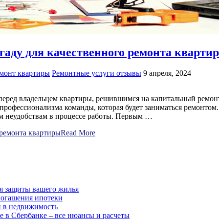
гаду для качественного ремонта кварти
монт квартиры
Ремонтные услуги отзывы
9 апреля, 2024
перед владельцем квартиры, решившимся на капитальный ремонт
 профессионализма команды, которая будет заниматься ремонто
м неудобствам в процессе работы. Первым …
 ремонта квартиры
Read More
для защиты вашего жилья
погашения ипотеки
и в недвижимость
е в Сбербанке – все нюансы и расчеты