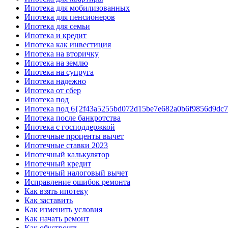
Ипотека для мобилизованных
Ипотека для пенсионеров
Ипотека для семьи
Ипотека и кредит
Ипотека как инвестиция
Ипотека на вторичку
Ипотека на землю
Ипотека на супруга
Ипотека надежно
Ипотека от сбер
Ипотека под
Ипотека под 6{2f43a5255bd072d15be7e682a0b6f9856d9dc
Ипотека после банкротства
Ипотека с господдержкой
Ипотечные проценты вычет
Ипотечные ставки 2023
Ипотечный калькулятор
Ипотечный кредит
Ипотечный налоговый вычет
Исправление ошибок ремонта
Как взять ипотеку
Как заставить
Как изменить условия
Как начать ремонт
Как обустроить