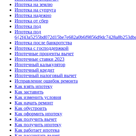
Ипотека на землю
Ипотека на супруга
Ипотека надежно
Ипотека от сбер
Ипотека под
Ипотека под
6{2f43a5255bd072d15be7e682a0b6f9856d9dc7428a8b253db
Ипотека после банкротства
Ипотека с господдержкой
Ипотечные проценты вычет
Ипотечные ставки 2023
Ипотечный калькулятор
Ипотечный кредит
Ипотечный налоговый вычет
Исправление ошибок ремонта
Как взять ипотеку
Как заставить
Как изменить условия
Как начать ремонт
Как обустроить
Как оформить ипотеку
Как получить вычет
Как получить ипотеку
Как работает ипотека
Как рассчитать вычет