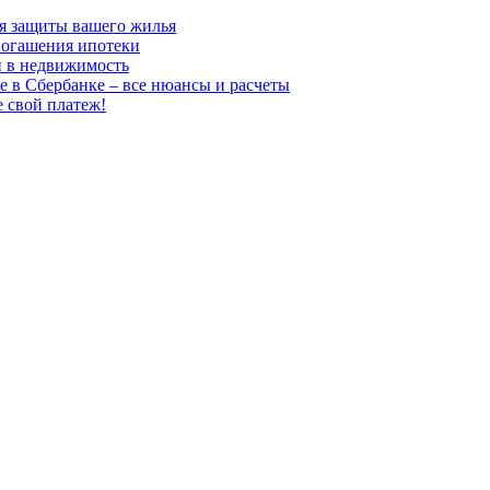
для защиты вашего жилья
погашения ипотеки
и в недвижимость
е в Сбербанке – все нюансы и расчеты
е свой платеж!