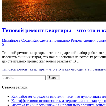
Типовой ремонт квартиры – что это и к
Михайлова Софья
Как сделать правильно
Ремонт своими рука
0
Типовой ремонт квартиры – это стандартный набор работ, кот
избежать лишних затрат, так как он основан на готовых решен
действительно принес желаемый результат. В …
Типовой ремонт квартиры – что это и как его сделать правильн
Свежие записи
Как работает страховка ипотеки – все, что нужно знать 
Как эффективно использовать материнский капитал для 
Ипотека как инвестиция – Как правильно вложить деньг