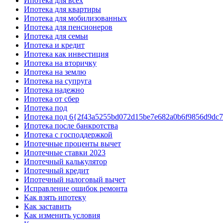
Ипотека для всех
Ипотека для квартиры
Ипотека для мобилизованных
Ипотека для пенсионеров
Ипотека для семьи
Ипотека и кредит
Ипотека как инвестиция
Ипотека на вторичку
Ипотека на землю
Ипотека на супруга
Ипотека надежно
Ипотека от сбер
Ипотека под
Ипотека под 6{2f43a5255bd072d15be7e682a0b6f9856d9dc
Ипотека после банкротства
Ипотека с господдержкой
Ипотечные проценты вычет
Ипотечные ставки 2023
Ипотечный калькулятор
Ипотечный кредит
Ипотечный налоговый вычет
Исправление ошибок ремонта
Как взять ипотеку
Как заставить
Как изменить условия