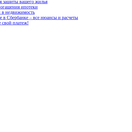
для защиты вашего жилья
погашения ипотеки
и в недвижимость
е в Сбербанке – все нюансы и расчеты
е свой платеж!