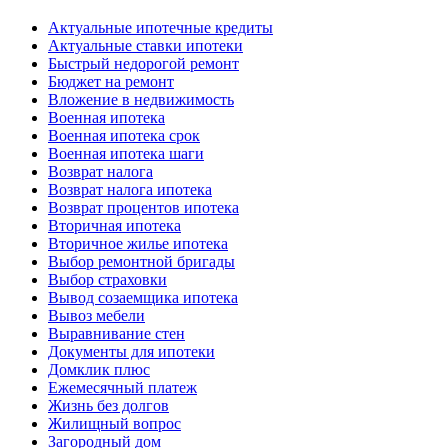
Актуальные ипотечные кредиты
Актуальные ставки ипотеки
Быстрый недорогой ремонт
Бюджет на ремонт
Вложение в недвижимость
Военная ипотека
Военная ипотека срок
Военная ипотека шаги
Возврат налога
Возврат налога ипотека
Возврат процентов ипотека
Вторичная ипотека
Вторичное жилье ипотека
Выбор ремонтной бригады
Выбор страховки
Вывод созаемщика ипотека
Вывоз мебели
Выравнивание стен
Документы для ипотеки
Домклик плюс
Ежемесячный платеж
Жизнь без долгов
Жилищный вопрос
Загородный дом