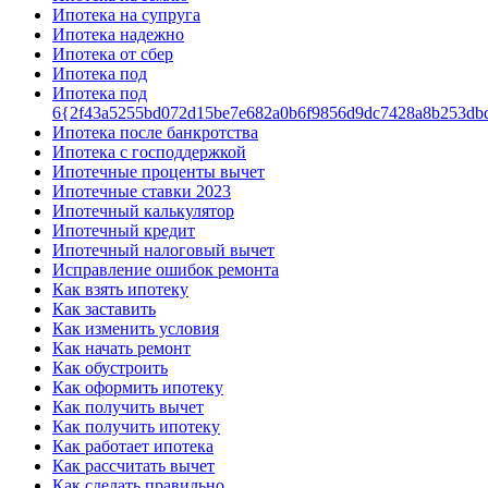
Ипотека на супруга
Ипотека надежно
Ипотека от сбер
Ипотека под
Ипотека под
6{2f43a5255bd072d15be7e682a0b6f9856d9dc7428a8b253db
Ипотека после банкротства
Ипотека с господдержкой
Ипотечные проценты вычет
Ипотечные ставки 2023
Ипотечный калькулятор
Ипотечный кредит
Ипотечный налоговый вычет
Исправление ошибок ремонта
Как взять ипотеку
Как заставить
Как изменить условия
Как начать ремонт
Как обустроить
Как оформить ипотеку
Как получить вычет
Как получить ипотеку
Как работает ипотека
Как рассчитать вычет
Как сделать правильно