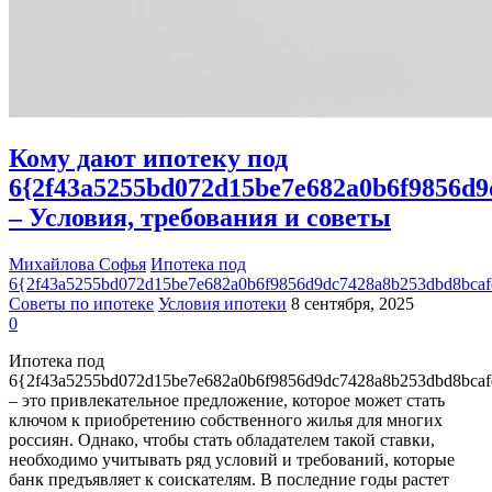
Кому дают ипотеку под
6{2f43a5255bd072d15be7e682a0b6f9856d9
– Условия, требования и советы
Михайлова Софья
Ипотека под
6{2f43a5255bd072d15be7e682a0b6f9856d9dc7428a8b253dbd8bca
Советы по ипотеке
Условия ипотеки
8 сентября, 2025
0
Ипотека под
6{2f43a5255bd072d15be7e682a0b6f9856d9dc7428a8b253dbd8bca
– это привлекательное предложение, которое может стать
ключом к приобретению собственного жилья для многих
россиян. Однако, чтобы стать обладателем такой ставки,
необходимо учитывать ряд условий и требований, которые
банк предъявляет к соискателям. В последние годы растет