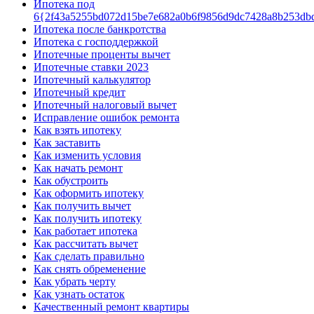
Ипотека под
6{2f43a5255bd072d15be7e682a0b6f9856d9dc7428a8b253db
Ипотека после банкротства
Ипотека с господдержкой
Ипотечные проценты вычет
Ипотечные ставки 2023
Ипотечный калькулятор
Ипотечный кредит
Ипотечный налоговый вычет
Исправление ошибок ремонта
Как взять ипотеку
Как заставить
Как изменить условия
Как начать ремонт
Как обустроить
Как оформить ипотеку
Как получить вычет
Как получить ипотеку
Как работает ипотека
Как рассчитать вычет
Как сделать правильно
Как снять обременение
Как убрать черту
Как узнать остаток
Качественный ремонт квартиры