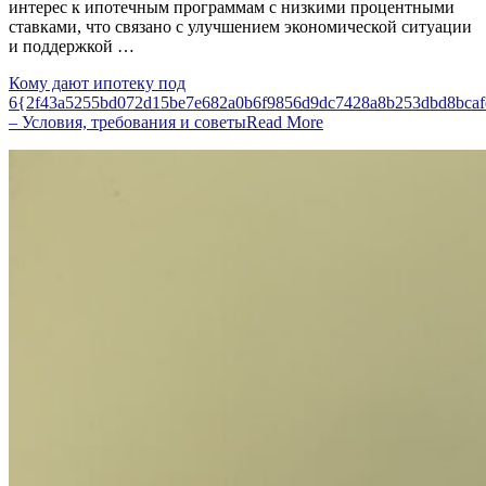
интерес к ипотечным программам с низкими процентными
ставками, что связано с улучшением экономической ситуации
и поддержкой …
Кому дают ипотеку под
6{2f43a5255bd072d15be7e682a0b6f9856d9dc7428a8b253dbd8bca
– Условия, требования и советы
Read More